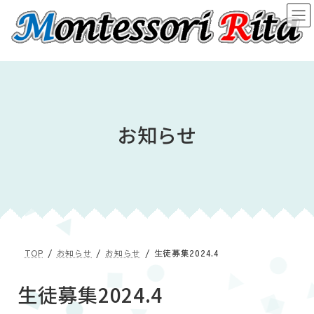
コ
ナ
ン
ビ
テ
ゲ
ン
ー
ツ
シ
へ
ョ
ス
ン
キ
に
ッ
移
お知らせ
プ
動
TOP
お知らせ
お知らせ
生徒募集2024.4
生徒募集2024.4