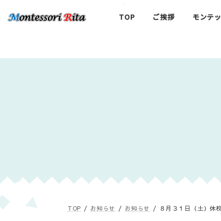
コ
ナ
ン
ビ
TOP
ご挨拶
モンテ
テ
ゲ
ン
ー
ツ
シ
へ
ョ
ス
ン
キ
に
ッ
移
プ
動
TOP
お知らせ
お知らせ
８月３１日（土）休