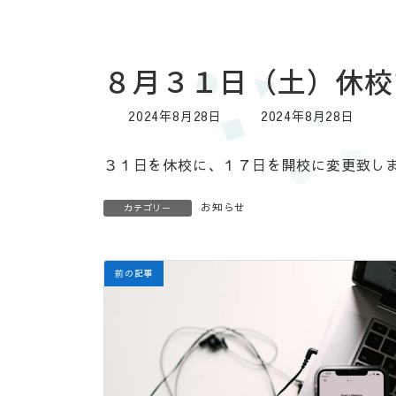
８月３１日（土）休校
最
2024年8月28日
2024年8月28日
終
更
３１日を休校に、１７日を開校に変更致し
新
日
時
お知らせ
カテゴリー
:
前の記事