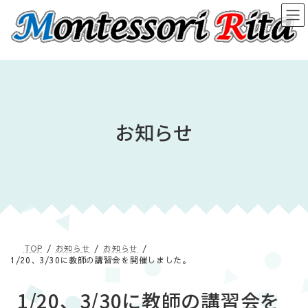
コ
ナ
ン
ビ
テ
ゲ
ン
ー
ツ
シ
へ
ョ
ス
ン
キ
に
ッ
移
お知らせ
プ
動
TOP
お知らせ
お知らせ
1/20、3/30に教師の講習会を開催しました。
1/20、3/30に教師の講習会を