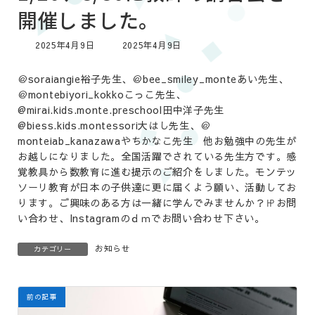
開催しました。
最
2025年4月9日
2025年4月9日
終
更
＠soraiangie裕子先生、＠bee_smiley_monteあい先生、
新
＠montebiyori_kokkoこっこ先生、
日
時
@mirai.kids.monte.preschool田中洋子先生
:
@biess.kids.montessori大はし先生、＠
monteiab_kanazawaやちかなこ先生 他お勉強中の先生が
お越しになりました。全国活躍でされている先生方です。感
覚教具から数教育に進む提示のご紹介をしました。モンテッ
ソーリ教育が日本の子供達に更に届くよう願い、活動してお
ります。ご興味のある方は一緒に学んでみませんか？㏋お問
い合わせ、Instagramのｄｍでお問い合わせ下さい。
お知らせ
カテゴリー
前の記事